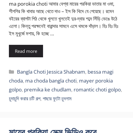
ma porokia choti আমার বেশ্যা মায়ের পরকিয়া ভাতার মা ওমা,
শীগগির কি খাবার আছে খেতে দাও – ইস কি খিদে যে পেয়েছে। রমেন
বইয়ের ব্যাগটা পিঠ থেকে খুলতে খুলতেই দুর-দ্বার শব্দে সিঁড়ি ভেঙে উঠে
এলো। কিন্তু পরক্ষনেই বারান্দার সামনে এসে থমকে দাঁড়াল। হিঃ হিঃ হিঃ
ইস মুখুর্জে মশায়, কি হচ্ছে …
Read more
Categories
Bangla Choti Jessica Shabnam
,
bessa magi
choda
,
ma choda bangla choti
,
mayer porokia
golpo
,
premika ke chudlam
,
romantic choti golpo
,
চুদাচুদি করার চটি গল্প
,
পাছার ফুটো চুদলাম
মায়ের পরকিয়া সেক্স ভিডিও করে