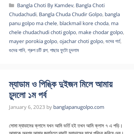
Categories
Bangla Choti By Kamdev
,
Bangla Choti
Chudachudi
,
Bangla Chuda Chudir Golpo
,
bangla
panu golpo ma chele
,
blackmail kore choda
,
ma
chele chudachudi choti golpo
,
make chodar golpo
,
mayer porokia golpo
,
ojachar choti golpo
,
গুদের গর্ত
,
গুদের পানি
,
গ্রুপ চটি গল্প
,
পাছার ফুটো চুদলাম
ম্যাডাম ও পিঙ্কি দুইজন মিলে আমায়
চুদলো ১ম পর্ব
January 6, 2023
by
banglapanugolpo.com
সোমা ম্যাডামের ক্লাসে যখন আমি ভর্তি হই তখন আমি ক্লাস ৭ এ পড়ি।
আমাকে অবশ্য আমার জ্যাঠতুত দাদাই ম্যাডামের সাথে পরিচয় করিয়ে দেয়।