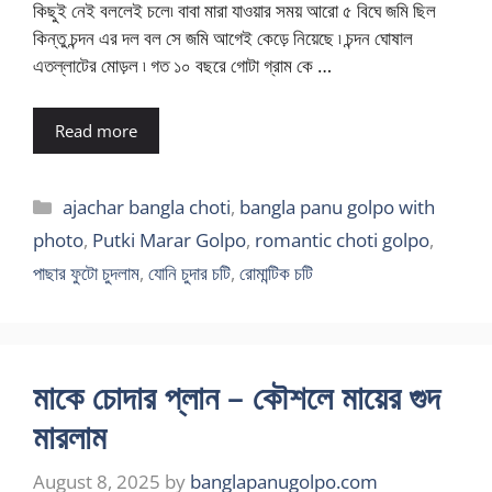
কিছুই নেই বললেই চলে৷ বাবা মারা যাওয়ার সময় আরো ৫ বিঘে জমি ছিল
কিন্তু চন্দন এর দল বল সে জমি আগেই কেড়ে নিয়েছে ৷ চন্দন ঘোষাল
এতল্লাটের মোড়ল ৷ গত ১০ বছরে গোটা গ্রাম কে …
Read more
Categories
ajachar bangla choti
,
bangla panu golpo with
photo
,
Putki Marar Golpo
,
romantic choti golpo
,
পাছার ফুটো চুদলাম
,
যোনি চুদার চটি
,
রোমান্টিক চটি
মাকে চোদার প্লান – কৌশলে মায়ের গুদ
মারলাম
August 8, 2025
by
banglapanugolpo.com