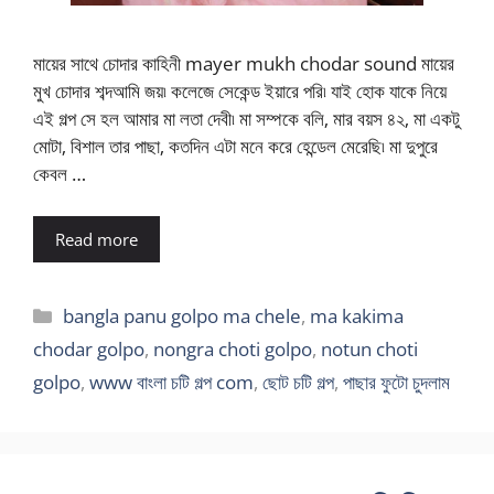
মায়ের সাথে চোদার কাহিনী mayer mukh chodar sound মায়ের
মুখ চোদার শব্দআমি জয়৷ কলেজে সেকেন্ড ইয়ারে পরি৷ যাই হোক যাকে নিয়ে
এই গল্প সে হল আমার মা লতা দেবী৷ মা সম্পকে বলি‚ মার বয়স ৪২‚ মা একটু
মোটা‚ বিশাল তার পাছা‚ কতদিন এটা মনে করে হেন্ডেল মেরেছি৷ মা দুপুরে
কেবল …
Read more
Categories
bangla panu golpo ma chele
,
ma kakima
chodar golpo
,
nongra choti golpo
,
notun choti
golpo
,
www বাংলা চটি গল্প com
,
ছোট চটি গল্প
,
পাছার ফুটো চুদলাম