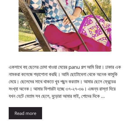
একসাথে বহু ছেলের চোদা খাওয়া মেয়ের panu গল্প আমি রিয়া। ঢাকার এক
নামকরা কলেজে পড়াশোনা করছি। আমি ছোটোবেলা থেকে অনেক কামুকি
মেয়ে। ছেলেদের সাথে থাকতে খুব পছন্দ করতাম। আমার ছেলে ফ্রেন্ডের
সংখ্যা অনেক। আমার ফিগারটা হচ্ছে ৩৭-২৭-৩৬। এজন্য রাস্তা দিয়ে
যখন হেটে যেতাম সব ছেলে, বুড়োরা আমার মাই, পোদের দিকে …
Read more