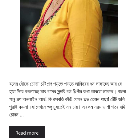
বসের বৌকে চোদা” চটি গল্প পড়তে পড়তে জাকিরের ধন লাফাচ্ছে আর সে
হাত দিয়ে কচলাচ্ছে তার বসের সুন্দরি বউ শিল্পীর কথা ভাবতে ভাবতে। বাংলা
পানু গল্প অনলাইন আহ! কি রসবতি বউ!! যেমন দুদু তেমন পাছা! ঠোঁট গুলি
পুরাই কমলা।যা দেখলে শুধু চুষতেই মন চায়। এরকম নরম ডাশা গতর যদি
চোদন …
Read more