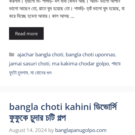
করলাম। হ্যালো মা- শাশুড়ি- বল বাবা কেমন আছ। আমি- ভালো আপনি
ভালো আছেন তো, রাতে ঘুম হয়েছে তো। শাশুড়ি- হ্যাঁ ভালো ঘুম হয়েছে, যা
করে দিয়েছ হবেনা আবার। কাল আসছ …
Read more
Categories
ajachar bangla choti
,
bangla choti uponnas
,
jamai sasuri choti
,
ma kakima chodar golpo
,
পাছার
ফুটো চুদলাম
,
মা বোনের গুদ
bangla choti kahini ডিভোর্সি
ফুফুকে চুদার চটি গল্প
August 14, 2024
by
banglapanugolpo.com