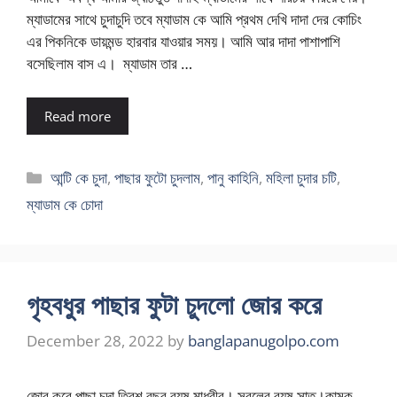
ম্যাডামের সাথে চুদাচুদি তবে ম্যাডাম কে আমি প্রথম দেখি দাদা দের কোচিং
এর পিকনিকে ডায়মন্ড হারবার যাওয়ার সময়। আমি আর দাদা পাশাপাশি
বসেছিলাম বাস এ। ম্যাডাম তার …
Read more
Categories
আন্টি কে চুদা
,
পাছার ফুটো চুদলাম
,
পানু কাহিনি
,
মহিলা চুদার চটি
,
ম্যাডাম কে চোদা
গৃহবধুর পাছার ফুটা চুদলো জোর করে
December 28, 2022
by
banglapanugolpo.com
জোর করে পাছা চুদা ত্রিশ বছর বয়ষ মাধুরীর। সুবলের বয়ষ সাত।কামুক