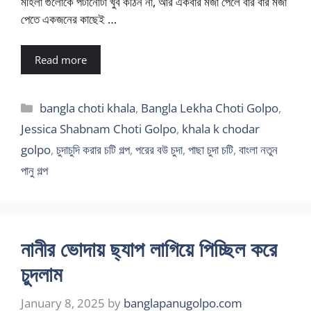
মহিলা গুলোকে পটানোটা খুব কঠিন না, আর একবার মজা পেলে বার বার মজা
পেতে একজনের কাছেই …
Read more
Categories
bangla choti khala
,
Bangla Lekha Choti Golpo
,
Jessica Shabnam Choti Golpo
,
khala k chodar
golpo
,
চুদাচুদি করার চটি গল্প
,
পরের বউ চুদা
,
পাছা চুদা চটি
,
বাংলা নতুন
পানু গল্প
নানীর ভোদায় ছ্যাপ লাগিয়ে পিচ্ছিল করে
চুদলাম
January 8, 2025
by
banglapanugolpo.com