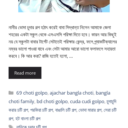
নানীর ভোদা চুদার গল্প হঠাৎ করেই বাবা সিদ্ধান্ত নিলেন আমাকে জেলা
শহরের একটা স্কুল থেকে এসএসসি পরিক্ষা দিতে হবে। কারন আর কিছুই
নয় যে স্কুলটা বাবার টার্গেট সেটাতেই পরিক্ষার কেন্দ্র, ফলে প্র্যাকটিক্যালের
নম্বর ভালো পাওয়া যাবে এবং সেটা আমার আরো ভালো ফলাফলে সহায়তা
করবে। কি আর করা? রাজি হতেই হলো, …
Read more
Categories
69 choti golpo
,
ajachar bangla choti
,
bangla
choti family
,
bd choti golpo
,
cuda cudi golpo
,
চুদাচুদি
করার চটি গল্প
,
পরকিয়া চটি গল্প
,
বাঙালি চটি গল্প
,
ভোদা মারার গল্প
,
সেরা চটি
গল্প
,
হট বাংলা চটি গল্প
Tags
নানিকে চুদার চটি গল্প