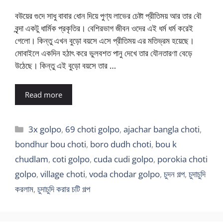
বউয়ের গুদে সাধু বাবার ধোন দিয়ে পুণ্য লাভের চেষ্টা প্রীতিময় আর তার বৌ
বৃন্দা একটু ধার্মিক প্রকৃতির। বেশিরভাগ জীবন ওদের এই ধর্ম ধর্ম করেই
গেলো। কিন্তু এখন বুড়ো বয়সে এসে প্রীতিময় এর মতিভ্রম হয়েছে।
মোবাইলে একদিন হঠাৎ করে ভুলবশত পানু দেখে তার যৌনতারণা বেড়ে
উঠেছে। কিন্তু এই বুড়ো বয়সে তার …
Read more
Categories
3x golpo
,
69 choti golpo
,
ajachar bangla choti
,
bondhur bou choti
,
boro dudh choti
,
bou k
chudlam
,
coti golpo
,
cuda cudi golpo
,
porokia choti
golpo
,
village choti
,
voda chodar golpo
,
চুদন গল্প
,
চুদাচুদি
করলাম
,
চুদাচুদি করার চটি গল্প