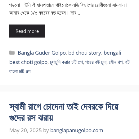
পড়লো। উনি ঐ হাসপাতালে গাইনোকোলজি বিভাগের রোগীগুলো সামলান।
আমার থেকে ৪/৫ বছরের বড় হবেন। তার …
Read more
Categories
Bangla Guder Golpo
,
bd choti story
,
bengali
best choti golpo
,
চুদাচুদি করার চটি গল্প
,
পরের বউ চুদা
,
যৌন গল্প
,
হট
বাংলা চটি গল্প
স্বামী রাগে চোদেনা তাই দেবরকে দিয়ে
গুদের রস ঝরায়
May 20, 2025
by
banglapanugolpo.com