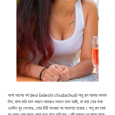
আপা আগের পর্ব desi bideshi chudachudi পানু গল্প আমার সালাম
নিস, য়াশা করি ভাল আছস আমরাও সকলে ভাল আছি, মা বাবা তোর কথা
এতদিন খুব ভেবেছে, তোর চিঠি পাওয়ার পর আশ্চস্ত হয়েছে। পানু গল্প তারা
সব সময় তোর জন্য দোয়া করে যাতে সুখি হুস। যদি সম্ভব হয় মাঝে মাঝে