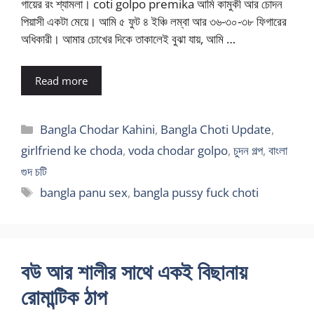
গায়ের রং শ্যামলা। coti golpo premika আমি কামুকী আর চোদন
পিয়াসী একটা মেয়ে। আমি ৫ ফুট ৪ ইঞ্চি লম্বা আর ৩৬-৩০-৩৮ ফিগারের
অধিকারী। আমার চোখের দিকে তাকালেই বুঝা যায়, আমি …
Read more
Categories
Bangla Chodar Kahini
,
Bangla Choti Update
,
girlfriend ke choda
,
voda chodar golpo
,
চুদন গল্প
,
বাংলা
গুদ চটি
Tags
bangla panu sex
,
bangla pussy fuck choti
বউ আর শালীর সাথে একই বিছানায়
রোমান্টিক ঠাপ