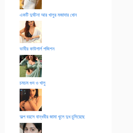
একটি দুর্ঘটনা আর খালুর মজাদার ধোন
ভাবীর কাউগার্ল পজিশন
চমচম গুদ ও খালু
অল্প বয়সে বান্ধবীর জামা খুলে দুধ চুসিয়েছে