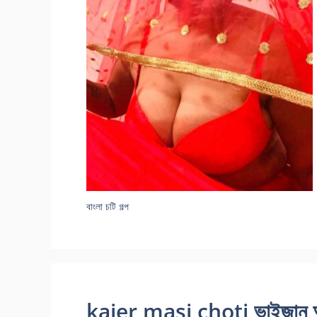
বাংলা চটি গল্প
kajer masi choti ভাইজান আপন