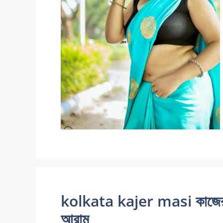
kolkata kajer masi কাজের মাস
আরাম