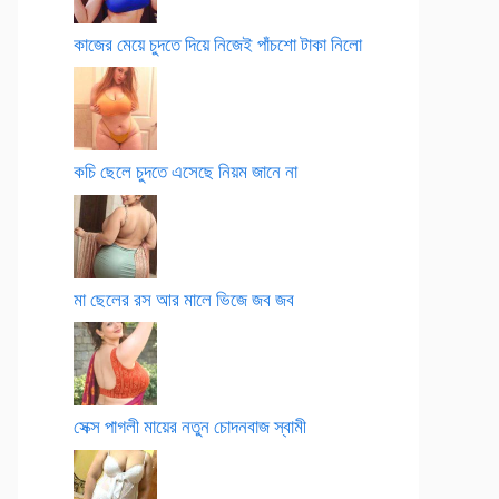
কাজের মেয়ে চুদতে দিয়ে নিজেই পাঁচশো টাকা নিলো
কচি ছেলে চুদতে এসেছে নিয়ম জানে না
মা ছেলের রস আর মালে ভিজে জব জব
সেক্স পাগলী মায়ের নতুন চোদনবাজ স্বামী