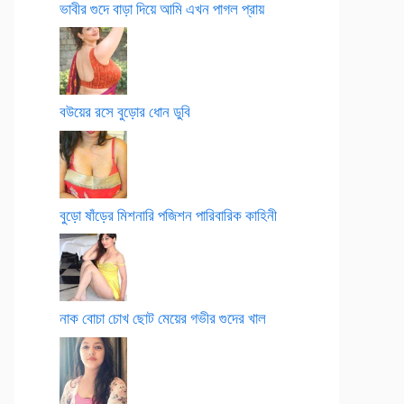
ভাবীর গুদে বাড়া দিয়ে আমি এখন পাগল প্রায়
বউয়ের রসে বুড়োর ধোন ডুবি
বুড়ো ষাঁড়ের মিশনারি পজিশন পারিবারিক কাহিনী
নাক বোচা চোখ ছোট মেয়ের গভীর গুদের খাল