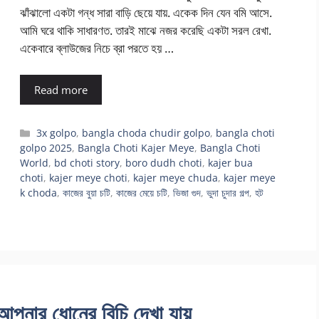
ঝাঁঝালো একটা গন্ধ সারা বাড়ি ছেয়ে যায়. একেক দিন যেন বমি আসে.
আমি ঘরে থাকি সাধারণত. তারই মাঝে নজর করেছি একটা সরল রেখা.
একেবারে ব্লাউজের নিচে ব্রা পরতে হয় …
Read more
Categories
3x golpo
,
bangla choda chudir golpo
,
bangla choti
golpo 2025
,
Bangla Choti Kajer Meye
,
Bangla Choti
World
,
bd choti story
,
boro dudh choti
,
kajer bua
choti
,
kajer meye choti
,
kajer meye chuda
,
kajer meye
k choda
,
কাজের বুয়া চটি
,
কাজের মেয়ে চটি
,
ভিজা গুদ
,
ভুদা চুদার গল্প
,
হট
ার ধোনের বিচি দেখা যায়