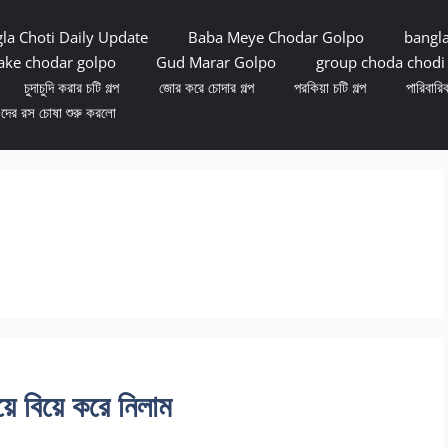
la Choti Daily Update
Baba Meye Chodar Golpo
bangl
ke chodar golpo
Gud Marar Golpo
group choda chodi
চুদাচুদি করার চটি গল্প
জোর করে চোদার গল্প
পরকিয়া চটি গল্প
পারিবারিক
ুদের রস চোষা শুরু করলো
য়ে বিয়ে করে নিলাম