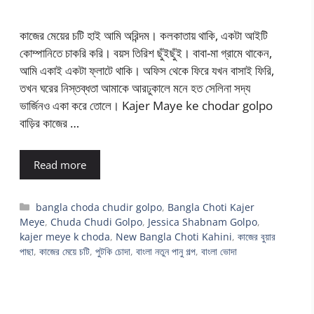
কাজের মেয়ের চটি হাই আমি অরিন্দম। কলকাতায় থাকি, একটা আইটি
কোম্পানিতে চাকরি করি। বয়স তিরিশ ছুঁইছুঁই। বাবা-মা গ্রামে থাকেন,
আমি একাই একটা ফ্লাটে থাকি। অফিস থেকে ফিরে যখন বাসাই ফিরি,
তখন ঘরের নিস্তব্ধতা আমাকে আরঢুকালে মনে হত সেলিনা সদ্য
ভার্জিনও একা করে তোলে। Kajer Maye ke chodar golpo
বাড়ির কাজের …
Read more
Categories
bangla choda chudir golpo
,
Bangla Choti Kajer
Meye
,
Chuda Chudi Golpo
,
Jessica Shabnam Golpo
,
kajer meye k choda
,
New Bangla Choti Kahini
,
কাজের বুয়ার
পাছা
,
কাজের মেয়ে চটি
,
পুটকি চোদা
,
বাংলা নতুন পানু গল্প
,
বাংলা ভোদা