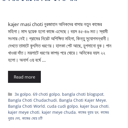
kajer masi choti নুরজাহান অনিকদের বাসার নতুন কাজের
মহিলা। মাস দুয়েক হলো কাজে এসেছে। বয়স ৪৫-৪৬ মত। স্বামী
সংসার নেই। গ্রামের নিরেট অশিক্ষিত মহিলা, কিন্তু সুযোগসন্ধানী।
দেখতে তামাটে কুৎসিত ধরণের। হালকা পেট আছে, চুপসানো বুক। পান
খাওয়া দাঁত। ময়লাটে ধরণের কাপড় পরে ঘোরে। অনিকের বয়স ২২
হলো। অনার্স ৩য় বর্ষে …
Read more
Categories
3x golpo
,
69 choti golpo
,
bangla choti blogspot
,
Bangla Choti Chudachudi
,
Bangla Choti Kajer Meye
,
Bangla Choti World
,
cuda cudi golpo
,
kajer bua choti
,
kajer meye choti
,
kajer meye chuda
,
কাজের বুয়ার দুধ
,
কাজের
বুয়ার দেহ
,
কাজের মেয়ে চটি