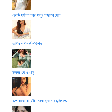
একটি দুর্ঘটনা আর খালুর মজাদার ধোন
ভাবীর কাউগার্ল পজিশন
চমচম গুদ ও খালু
অল্প বয়সে বান্ধবীর জামা খুলে দুধ চুসিয়েছে