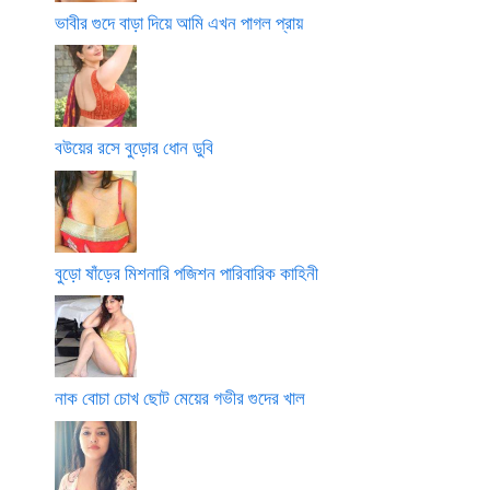
ভাবীর গুদে বাড়া দিয়ে আমি এখন পাগল প্রায়
বউয়ের রসে বুড়োর ধোন ডুবি
বুড়ো ষাঁড়ের মিশনারি পজিশন পারিবারিক কাহিনী
নাক বোচা চোখ ছোট মেয়ের গভীর গুদের খাল