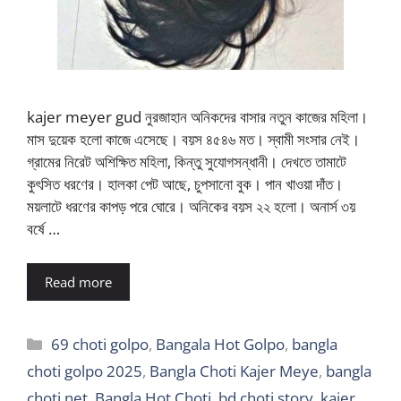
kajer meyer gud নুরজাহান অনিকদের বাসার নতুন কাজের মহিলা।
মাস দুয়েক হলো কাজে এসেছে। বয়স ৪৫৪৬ মত। স্বামী সংসার নেই।
গ্রামের নিরেট অশিক্ষিত মহিলা, কিন্তু সুযোগসন্ধানী। দেখতে তামাটে
কুৎসিত ধরণের। হালকা পেট আছে, চুপসানো বুক। পান খাওয়া দাঁত।
ময়লাটে ধরণের কাপড় পরে ঘোরে। অনিকের বয়স ২২ হলো। অনার্স ৩য়
বর্ষে …
Read more
Categories
69 choti golpo
,
Bangala Hot Golpo
,
bangla
choti golpo 2025
,
Bangla Choti Kajer Meye
,
bangla
choti net
,
Bangla Hot Choti
,
bd choti story
,
kajer