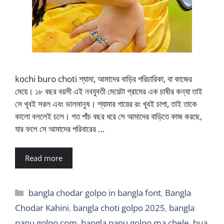
kochi buro choti শ্যামা, আমাদের বাড়ির পরিচারিকা, বা কাজের
মেয়ে। ১৮ বছর বয়সী এই নবযুবতী মেয়েটা গ্রামের এক চাষীর কন্যা তাই
সে খূবই সরল এবং ভালমানুষ। শ্যামার গায়ের রং খূবই চাপা, তাই তাকে
কালো বললেই চলে। গত পাঁচ বছর ধরে সে আমাদের বাড়িতে কাজ করছে,
যার ফলে সে আমাদের পরিবারের …
Read more
Categories
bangla chodar golpo in bangla font
,
Bangla
Chodar Kahini
,
bangla choti golpo 2025
,
bangla
panu golpo com
,
bangla panu golpo ma chele
,
bua