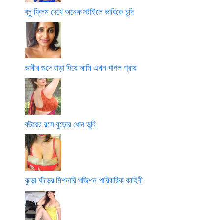
ব্লু ফ্লিম দেখে অনেক স্টাইলে ভাবিকে চুদি
ভাবীর গুদে বাড়া দিয়ে আমি এখন পাগল প্রায়
বউয়ের রসে বুড়োর ধোন ডুবি
বুড়ো ষাঁড়ের মিশনারি পজিশন পারিবারিক কাহিনী