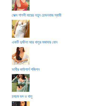
সেক্স পাগলী মায়ের নতুন চোদনবাজ স্বামী
একটি দুর্ঘটনা আর খালুর মজাদার ধোন
ভাবীর কাউগার্ল পজিশন
চমচম গুদ ও খালু